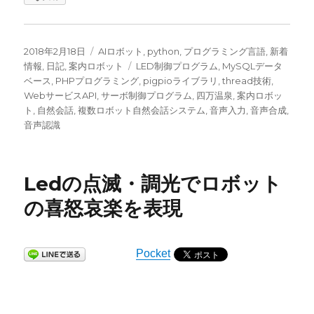
投
カ
2018年2月18日
AIロボット
,
python
,
プログラミング言語
,
新着
稿
テ
タ
情報
,
日記
,
案内ロボット
LED制御プログラム
,
MySQLデータ
日:
ゴ
グ
ベース
,
PHPプログラミング
,
pigpioライブラリ
,
thread技術
,
リ
WebサービスAPI
,
サーボ制御プログラム
,
四万温泉
,
案内ロボッ
ー
ト
,
自然会話
,
複数ロボット自然会話システム
,
音声入力
,
音声合成
,
音声認識
Ledの点滅・調光でロボット
の喜怒哀楽を表現
Pocket