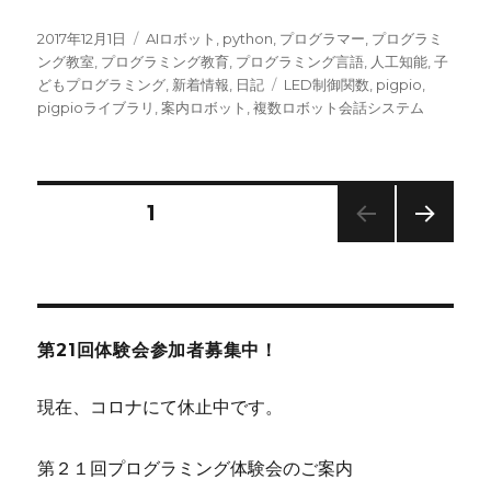
投
カ
2017年12月1日
AIロボット
,
python
,
プログラマー
,
プログラミ
稿
テ
ング教室
,
プログラミング教育
,
プログラミング言語
,
人工知能
,
子
日:
ゴ
タ
どもプログラミング
,
新着情報
,
日記
LED制御関数
,
pigpio
,
リ
グ
pigpioライブラリ
,
案内ロボット
,
複数ロボット会話システム
ー
投
固定ページ
1
次の
稿
ペー
ジ
ナ
第21回体験会参加者募集中！
ビ
現在、コロナにて休止中です。
ゲ
第２１回プログラミング体験会のご案内
ー