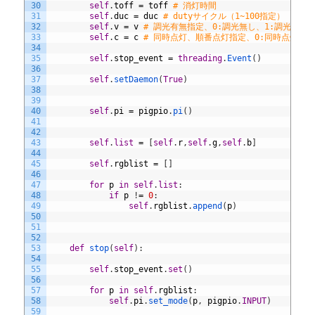
30
self
.
toff
=
toff
# 消灯時間
31
self
.
duc
=
duc
# dutyサイクル（1~100指定）
32
self
.
v
=
v
# 調光有無指定、0:調光無し、1:調光有り
33
self
.
c
=
c
# 同時点灯、順番点灯指定、0:同時点灯調光
34
35
self
.
stop_event
=
threading
.
Event
(
)
36
37
self
.
setDaemon
(
True
)
38
39
40
self
.
pi
=
pigpio
.
pi
(
)
41
42
43
self
.
list
=
[
self
.
r
,
self
.
g
,
self
.
b
]
44
45
self
.
rgblist
=
[
]
46
47
for
p
in
self
.
list
:
48
if
p
!
=
0
:
49
self
.
rgblist
.
append
(
p
)
50
51
52
53
def
stop
(
self
)
:
54
55
self
.
stop_event
.
set
(
)
56
57
for
p
in
self
.
rgblist
:
58
self
.
pi
.
set_mode
(
p
,
pigpio
.
INPUT
)
59