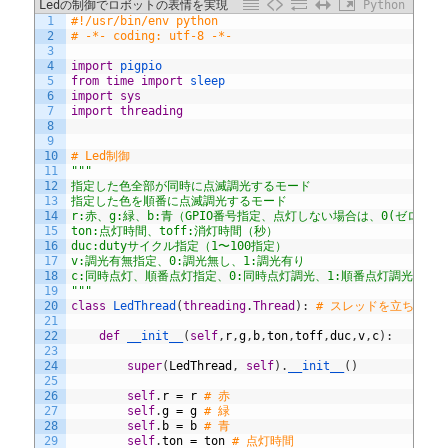
Ledの制御でロボットの表情を実現
Python
1
#!/usr/bin/env python
2
# -*- coding: utf-8 -*-
3
4
import
pigpio
5
from
time
import
sleep
6
import
sys
7
import
threading
8
9
10
# Led制御
11
"""
12
指定した色全部が同時に点滅調光するモード
13
指定した色を順番に点滅調光するモード
14
r:赤、g:緑、b:青（GPIO番号指定、点灯しない場合は、0(ゼロ指定
15
ton:点灯時間、toff:消灯時間（秒）
16
duc:dutyサイクル指定（1〜100指定）
17
v:調光有無指定、0:調光無し、1:調光有り
18
c:同時点灯、順番点灯指定、0:同時点灯調光、1:順番点灯調光
19
"""
20
class
LedThread
(
threading
.
Thread
)
:
# スレッドを立ち上げ
21
22
def
__init__
(
self
,
r
,
g
,
b
,
ton
,
toff
,
duc
,
v
,
c
)
:
23
24
super
(
LedThread
,
self
)
.
__init__
(
)
25
26
self
.
r
=
r
# 赤
27
self
.
g
=
g
# 緑
28
self
.
b
=
b
# 青
29
self
.
ton
=
ton
# 点灯時間