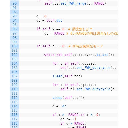
90
self
.
pi
.
set_PWM_range
(
p
,
RANGE
)
91
92
93
d
=
0
94
dc
=
self
.
duc
95
96
if
self
.
v
==
0
:
# 調光無しか？
97
dc
=
RANGE
# dc=RANGEの時は調光なしの点滅
98
99
100
if
self
.
c
==
0
:
# 同時点滅調光モード
101
102
while
not
self
.
stop_event
.
is_set
(
)
:
103
104
for
p
in
self
.
rgblist
:
105
self
.
pi
.
set_PWM_dutycycle
(
p
,
d
)
106
107
sleep
(
self
.
ton
)
108
109
for
p
in
self
.
rgblist
:
110
self
.
pi
.
set_PWM_dutycycle
(
p
,
0
)
111
112
sleep
(
self
.
toff
)
113
114
d
+=
dc
115
116
if
d
>
=
RANGE
or
d
<
=
0
:
117
dc
*=
-
1
118
if
d
>
RANGE
:
119
d
=
RANGE