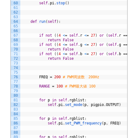
60
self
.
pi
.
stop
(
)
61
62
63
64
def
run
(
self
)
:
65
66
67
if
not
(
(
4
<
=
self
.
r
<
=
27
)
or
(
self
.
r
==
0
)
)
68
return
False
69
if
not
(
(
4
<
=
self
.
g
<
=
27
)
or
(
self
.
g
==
0
)
)
70
return
False
71
if
not
(
(
4
<
=
self
.
b
<
=
27
)
or
(
self
.
b
==
0
)
)
72
return
False
73
74
75
76
FREQ
=
200
# PWM周波数　200Hz
77
78
RANGE
=
100
# PWM最大値 100
79
80
81
for
p
in
self
.
rgblist
:
82
self
.
pi
.
set_mode
(
p
,
pigpio
.
OUTPUT
)
83
84
85
for
p
in
self
.
rgblist
:
86
self
.
pi
.
set_PWM_frequency
(
p
,
FREQ
)
87
88
89
for
p
in
self
.
rgblist
: