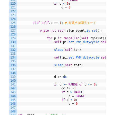
120
if
d
<
0
:
121
d
=
0
122
123
124
125
elif
self
.
c
==
1
:
# 順番点滅調光モード
126
127
while
not
self
.
stop_event
.
is_set
(
)
:
128
129
for
p
in
range
(
len
(
self
.
rgblist
)
)
:
130
self
.
pi
.
set_PWM_dutycycle
(
self
.
rg
131
132
sleep
(
self
.
ton
)
133
134
self
.
pi
.
set_PWM_dutycycle
(
self
.
rg
135
136
sleep
(
self
.
toff
)
137
138
139
d
+=
dc
140
141
if
d
>
=
RANGE
or
d
<
=
0
:
142
dc
*=
-
1
143
if
d
>
RANGE
:
144
d
=
RANGE
145
if
d
<
0
:
146
d
=
0
147
148