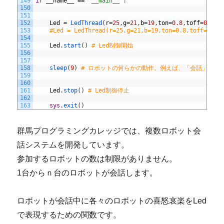
149
if
__name__
==
'__main__'
:
150
151
152
Led
=
LedThread
(
r
=
25
,
g
=
21
,
b
=
19
,
ton
=
0.8
,
toff
=
0.3
,
d
153
#Led = LedThread(r=25,g=21,b=19,ton=0.8,toff=
154
155
Led
.
start
(
)
# Led制御開始
156
157
158
sleep
(
9
)
# ロボットの何らかの動作。例えば、「会話」中にL
159
160
161
Led
.
stop
(
)
# Led制御停止
162
163
sys
.
exit
(
)
群馬プログラミングカレッジでは、複数ロボット会
話システムを開発しています。
参加するロボットの数は制限がありません。
1台からｎ台のロボットが会話します。
ロボットが会話中に各々のロボットの喜怒哀楽をLed
で表現するための関数です。