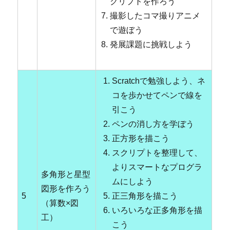
クリプトを作ろう
撮影したコマ撮りアニメ
で遊ぼう
発展課題に挑戦しよう
Scratchで勉強しよう、ネ
コを歩かせてペンで線を
引こう
ペンの消し方を学ぼう
正方形を描こう
スクリプトを整理して、
よりスマートなプログラ
多角形と星型
ムにしよう
図形を作ろう
5
正三角形を描こう
（算数×図
いろいろな正多角形を描
工）
こう