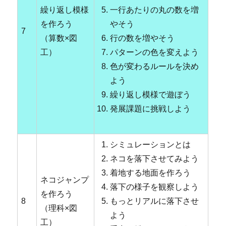
繰り返し模様
一行あたりの丸の数を増
を作ろう
やそう
7
（算数×図
行の数を増やそう
工）
パターンの色を変えよう
色が変わるルールを決め
よう
繰り返し模様で遊ぼう
発展課題に挑戦しよう
シミュレーションとは
ネコを落下させてみよう
着地する地面を作ろう
ネコジャンプ
落下の様子を観察しよう
を作ろう
8
もっとリアルに落下させ
（理科×図
よう
工）