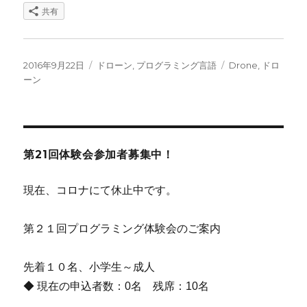
共有
投
カ
タ
2016年9月22日
ドローン
,
プログラミング言語
Drone
,
ドロ
稿
テ
グ
ーン
日:
ゴ
リ
ー
第21回体験会参加者募集中！
現在、コロナにて休止中です。
第２１回プログラミング体験会のご案内
先着１０名、小学生～成人
◆ 現在の申込者数：0名 残席：10名