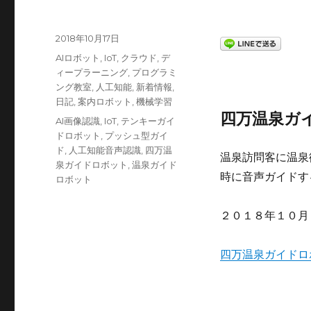
投
2018年10月17日
稿
カ
AIロボット
,
IoT
,
クラウド
,
デ
日:
テ
ィープラーニング
,
プログラミ
ゴ
ング教室
,
人工知能
,
新着情報
,
リ
日記
,
案内ロボット
,
機械学習
ー
四万温泉ガ
タ
AI画像認識
,
IoT
,
テンキーガイ
グ
ドロボット
,
プッシュ型ガイ
ド
,
人工知能音声認識
,
四万温
温泉訪問客に温泉
泉ガイドロボット
,
温泉ガイド
時に音声ガイドす
ロボット
２０１８年１０月
四万温泉ガイドロ