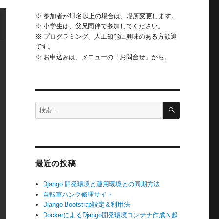
※ 参加者が11名以上の場合は、場所変更します。
※ 小学生は、父兄同伴で参加してください。
※ プログラミング、人工知能に興味のある方歓迎
です。
※ お申込みは、メニューの「お問合せ」から。
検
検
索
索:
最近の投稿
Django 開発環境と運用環境との同期方法
自転車パンク修理サイト
Django-Bootstrap設定＆利用法
DockerによるDjango開発環境コンテナ作成＆起