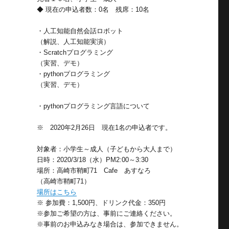
◆ 現在の申込者数：0名 残席：10名
・人工知能自然会話ロボット
（解説、人工知能実演）
・Scratchプログラミング
（実習、デモ）
・pythonプログラミング
（実習、デモ）
・pythonプログラミング言語について
※ 2020年2月26日 現在1名の申込者です。
対象者：小学生～成人（子どもから大人まで）
日時：2020/3/18（水）PM2:00～3:30
場所：高崎市鞘町71 Cafe あすなろ
（高崎市鞘町71）
場所はこちら
※ 参加費：1,500円、ドリンク代金：350円
※参加ご希望の方は、事前にご連絡ください。
※事前のお申込みなき場合は、参加できません。