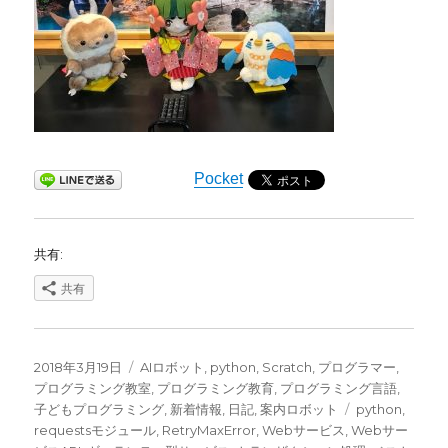
Pocket
共有:
共有
投
カ
2018年3月19日
AIロボット
,
python
,
Scratch
,
プログラマー
,
稿
テ
プログラミング教室
,
プログラミング教育
,
プログラミング言語
,
日:
ゴ
タ
子どもプログラミング
,
新着情報
,
日記
,
案内ロボット
python
,
リ
グ
requestsモジュール
,
RetryMaxError
,
Webサービス
,
Webサー