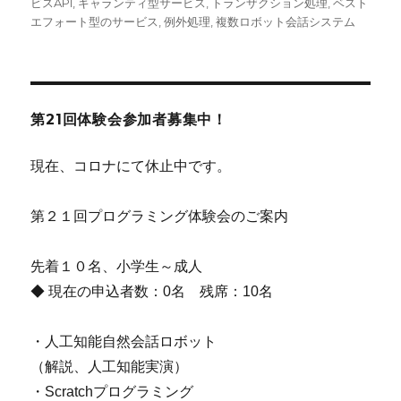
ー
ビスAPI
,
ギャランティ型サービス
,
トランザクション処理
,
ベスト
エフォート型のサービス
,
例外処理
,
複数ロボット会話システム
第21回体験会参加者募集中！
現在、コロナにて休止中です。
第２１回プログラミング体験会のご案内
先着１０名、小学生～成人
◆ 現在の申込者数：0名 残席：10名
・人工知能自然会話ロボット
（解説、人工知能実演）
・Scratchプログラミング