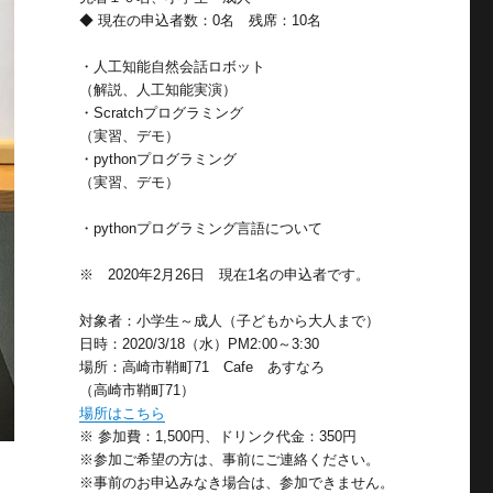
◆ 現在の申込者数：0名 残席：10名
・人工知能自然会話ロボット
（解説、人工知能実演）
・Scratchプログラミング
（実習、デモ）
・pythonプログラミング
（実習、デモ）
・pythonプログラミング言語について
※ 2020年2月26日 現在1名の申込者です。
対象者：小学生～成人（子どもから大人まで）
日時：2020/3/18（水）PM2:00～3:30
場所：高崎市鞘町71 Cafe あすなろ
（高崎市鞘町71）
場所はこちら
※ 参加費：1,500円、ドリンク代金：350円
※参加ご希望の方は、事前にご連絡ください。
※事前のお申込みなき場合は、参加できません。