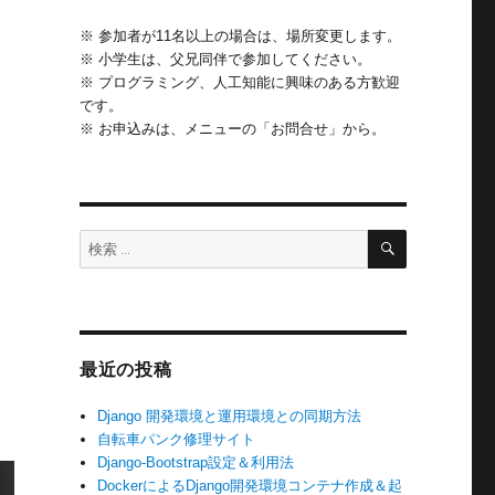
※ 参加者が11名以上の場合は、場所変更します。
※ 小学生は、父兄同伴で参加してください。
※ プログラミング、人工知能に興味のある方歓迎
です。
※ お申込みは、メニューの「お問合せ」から。
検
検
索
索:
最近の投稿
Django 開発環境と運用環境との同期方法
自転車パンク修理サイト
Django-Bootstrap設定＆利用法
DockerによるDjango開発環境コンテナ作成＆起