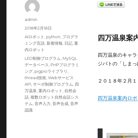
投
admin
稿
投
2018年2月18日
者
稿
カ
四万温泉案
AIロボット
,
python
,
プログラ
日:
テ
ミング言語
,
新着情報
,
日記
,
案
ゴ
内ロボット
四万温泉のキャラ
リ
タ
LED制御プログラム
,
MySQL
ー
ジバトの「しまっ
グ
データベース
,
PHPプログラミ
ング
,
pigpioライブラリ
,
thread技術
,
Webサービス
２０１８年２月１
API
,
サーボ制御プログラム
,
四
万温泉
,
案内ロボット
,
自然会
話
,
複数ロボット自然会話シス
四万温泉案内ロボ
テム
,
音声入力
,
音声合成
,
音声
認識