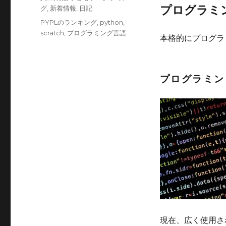
ー
プログラミ
グ
,
新着情報
,
日記
タ
PYPLのランキング
,
python
,
グ
scratch
,
プログラミング言語
本格的にプログラ
プログラミン
現在、広く使用さ