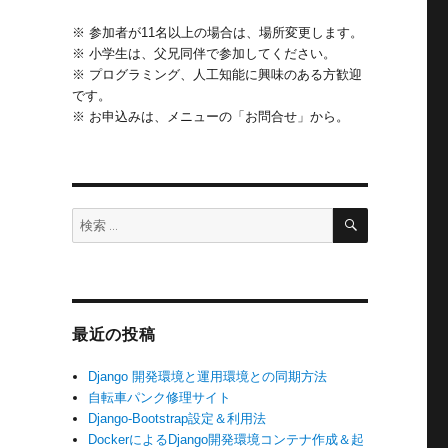
※ 参加者が11名以上の場合は、場所変更します。
※ 小学生は、父兄同伴で参加してください。
※ プログラミング、人工知能に興味のある方歓迎
です。
※ お申込みは、メニューの「お問合せ」から。
検
検
索
索:
最近の投稿
Django 開発環境と運用環境との同期方法
自転車パンク修理サイト
Django-Bootstrap設定＆利用法
DockerによるDjango開発環境コンテナ作成＆起