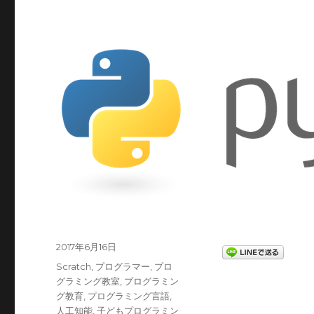
投
2017年6月16日
稿
カ
Scratch
,
プログラマー
,
プロ
日:
テ
グラミング教室
,
プログラミン
ゴ
グ教育
,
プログラミング言語
,
リ
人工知能
,
子どもプログラミン