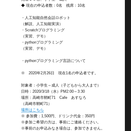
◆ 現在の申込者数：0名 残席：10名
・人工知能自然会話ロボット
（解説、人工知能実演）
・Scratchプログラミング
（実習、デモ）
・pythonプログラミング
（実習、デモ）
・pythonプログラミング言語について
※ 2020年2月26日 現在1名の申込者です。
対象者：小学生～成人（子どもから大人まで）
日時：2020/3/18（水）PM2:00～3:30
場所：高崎市鞘町71 Cafe あすなろ
（高崎市鞘町71）
場所はこちら
※ 参加費：1,500円、ドリンク代金：350円
※参加ご希望の方は、事前にご連絡ください。
※事前のお申込みなき場合は、参加できません。