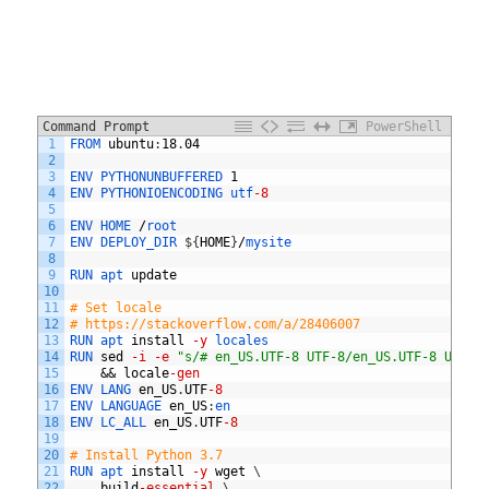
Command Prompt
PowerShell
1
FROM 
ubuntu
:
18
.
04
2
3
ENV
PYTHONUNBUFFERED
1
4
ENV
PYTHONIOENCODING
utf
-8
5
6
ENV
HOME
/
root
7
ENV
DEPLOY_DIR
$
{
HOME
}
/
mysite
8
9
RUN 
apt 
update
10
11
# Set locale
12
# https://stackoverflow.com/a/28406007
13
RUN 
apt 
install
-y
locales
14
RUN 
sed
-i
-e
"s/# en_US.UTF-8 UTF-8/en_US.UTF-8 UTF-8
15
&&
locale
-gen
16
ENV 
LANG 
en_US
.
UTF
-8
17
ENV 
LANGUAGE 
en_US
:
en
18
ENV 
LC_ALL 
en_US
.
UTF
-8
19
20
# Install Python 3.7
21
RUN 
apt 
install
-y
wget
\
22
build
-essential
\