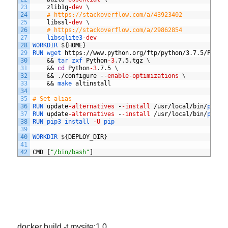
23
zlib1g
-dev
\
24
# https://stackoverflow.com/a/43923402
25
libssl
-dev
\
26
# https://stackoverflow.com/a/29862854
27
libsqlite3
-dev
28
WORKDIR
$
{
HOME
}
29
RUN 
wget 
https
:
//
www
.
python
.
org
/
ftp
/
python
/3
.
7
.
5/
Pytho
30
&&
tar 
zxf 
Python
-3
.
7
.
5
.
tgz
\
31
&&
cd
Python
-3
.
7
.
5
\
32
&&
.
/
configure
-
-enable
-optimizations
\
33
&&
make 
altinstall
34
35
# Set alias
36
RUN 
update
-alternatives
-
-install
/
usr
/
local
/
bin
/
pytho
37
RUN 
update
-alternatives
-
-install
/
usr
/
local
/
bin
/
pip3 
38
RUN
pip3
install
-U
pip
39
40
WORKDIR
$
{
DEPLOY_DIR
}
41
42
CMD
[
"/bin/bash"
]
docker build -t mysite:1.0