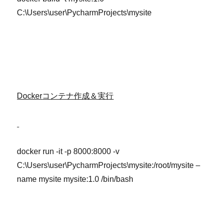
C:\Users\user\PycharmProjects\mysite
Docker
コンテナ作成＆実行
docker run -it -p 8000:8000 -v
C:\Users\user\PycharmProjects\mysite:/root/mysite –
name mysite mysite:1.0 /bin/bash