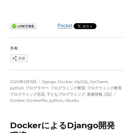
Pocket
共有:
共有
投
カ
2020年2月15日
Django
,
Docker
,
MySQL
,
PyCharm
,
稿
テ
python
,
プログラマー
,
プログラミング教室
,
プログラミング教育
,
日:
ゴ
タ
プログラミング言語
,
子どもプログラミング
,
新着情報
,
日記
リ
グ
Docker
,
Dockerfile
,
python
,
Ubuntu
ー
DockerによるDjango開発