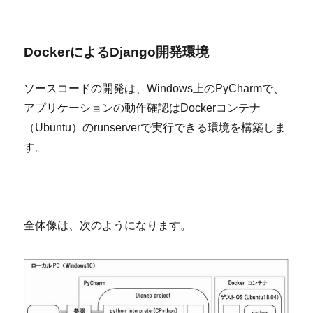
Docker
によるDjango開発環境
ソースコードの開発は、
Windows
上の
PyCharm
で、
アプリケーションの動作確認は
Docker
コンテナ
（
Ubuntu
）の
runserver
で実行できる環境を構築しま
す。
全体像は、次のようになります。