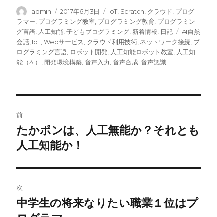
投
投
カ
admin
2017年6月3日
IoT
,
Scratch
,
クラウド
,
プログ
稿
稿
テ
ラマー
,
プログラミング教室
,
プログラミング教育
,
プログラミン
者
日:
ゴ
タ
グ言語
,
人工知能
,
子どもプログラミング
,
新着情報
,
日記
AI自然
リ
グ
会話
,
IoT
,
Webサービス
,
クラウド利用技術
,
ネットワーク接続
,
プ
ー
ログラミング言語
,
ロボット開発
,
人工知能ロボット教室
,
人工知
能（AI）
,
開発環境構築
,
音声入力
,
音声合成
,
音声認識
投
前
稿
たかポンは、人工無能か？それとも
前
の
人工知能か！
ナ
投
ビ
稿:
ゲ
次
中学生の将来なりたい職業１位はプ
次
ー
の