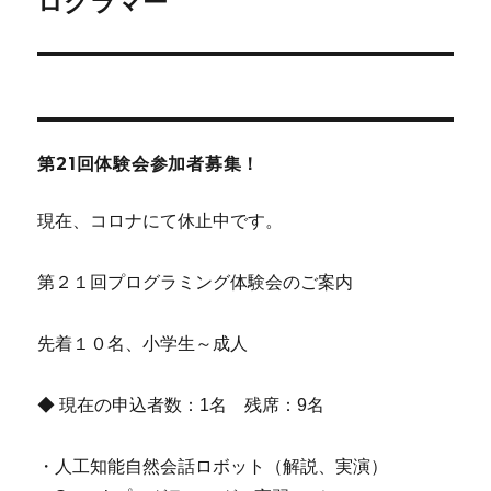
ログラマー
シ
投
稿:
ョ
ン
第21回体験会参加者募集！
現在、コロナにて休止中です。
第２１回プログラミング体験会のご案内
先着１０名、小学生～成人
◆ 現在の申込者数：1名 残席：9名
・人工知能自然会話ロボット（解説、実演）