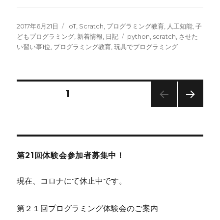
投
カ
2017年6月21日
IoT
,
Scratch
,
プログラミング教育
,
人工知能
,
子
稿
テ
タ
どもプログラミング
,
新着情報
,
日記
python
,
scratch
,
させた
日:
ゴ
グ
い習い事1位
,
プログラミング教育
,
玩具でプログラミング
リ
ー
投
固定ページ
1
次の
稿
ペー
ジ
ナ
第21回体験会参加者募集中！
ビ
現在、コロナにて休止中です。
ゲ
第２１回プログラミング体験会のご案内
ー