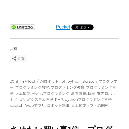
Pocket
共有:
共有
投
カ
2018年4月16日
AIロボット
,
IoT
,
python
,
Scratch
,
プログラマ
稿
テ
ー
,
プログラミング教室
,
プログラミング教育
,
プログラミング言
日:
ゴ
語
,
人工知能
,
子どもプログラミング
,
新着情報
,
日記
,
案内ロボッ
タ
リ
ト
IoT
,
IoTシステム開発
,
PHP
,
pythonプログラミング言語
,
グ
ー
scratch
,
Webアプリ
,
ロボット制御
,
人工知能ソフトの開発