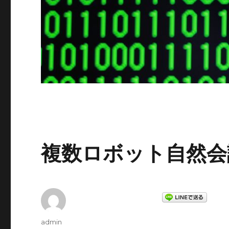
複数ロボット自然会
投
admin