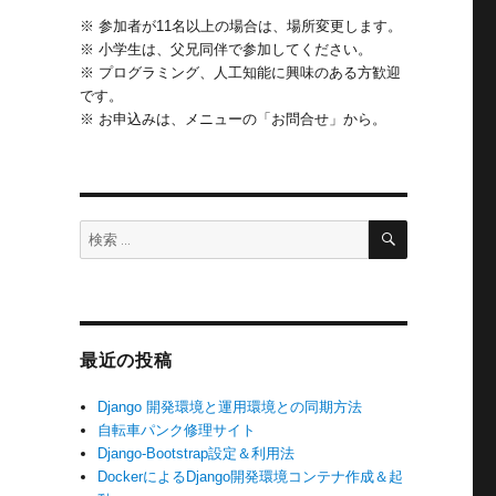
※ 参加者が11名以上の場合は、場所変更します。
※ 小学生は、父兄同伴で参加してください。
※ プログラミング、人工知能に興味のある方歓迎
です。
※ お申込みは、メニューの「お問合せ」から。
検
検
索
索:
最近の投稿
Django 開発環境と運用環境との同期方法
自転車パンク修理サイト
Django-Bootstrap設定＆利用法
DockerによるDjango開発環境コンテナ作成＆起