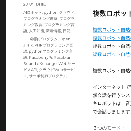
稿
投
2018年1月11日
者
稿
カ
複数ロボッ
AIロボット
,
python
,
クラウド
,
日:
テ
プログラミング教室
,
プログラ
ゴ
ミング教育
,
プログラミング言
複数ロボット自然
リ
語
,
人工知能
,
新着情報
,
日記
ー
複数ロボット自然
タ
LED制御プログラム
,
Open
グ
JTalk
,
PHPプログラミング言
複数ロボット自然
語
,
pythonプログラミング言
複数ロボット自然
語
,
RaspberryPi
,
Raspbian
,
Sound eXchange
,
Webサー
ビスAPI
,
クラウドWebサービ
複数ロボット自然
ス
,
サーボ制御プログラム
インターネットで
然会話を行うシス
各ロボットは、音
で会話しまします
３つのモード：