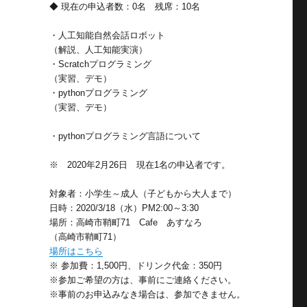
◆ 現在の申込者数：0名 残席：10名
・人工知能自然会話ロボット
（解説、人工知能実演）
・Scratchプログラミング
（実習、デモ）
・pythonプログラミング
（実習、デモ）
・pythonプログラミング言語について
※ 2020年2月26日 現在1名の申込者です。
対象者：小学生～成人（子どもから大人まで）
日時：2020/3/18（水）PM2:00～3:30
場所：高崎市鞘町71 Cafe あすなろ
（高崎市鞘町71）
場所はこちら
※ 参加費：1,500円、ドリンク代金：350円
※参加ご希望の方は、事前にご連絡ください。
※事前のお申込みなき場合は、参加できません。