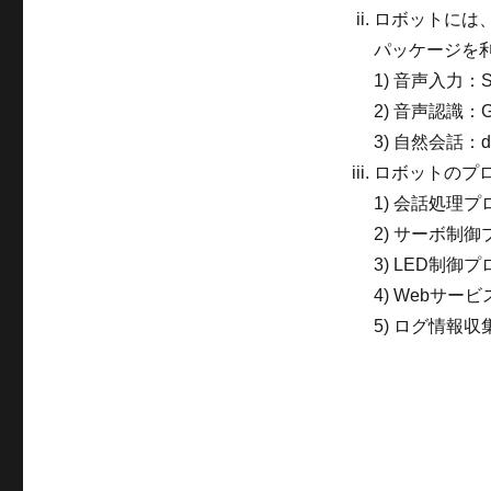
ロボットには
パッケージを
1) 音声入力：S
2) 音声認識：Goo
3) 自然会話：do
ロボットのプ
1) 会話処理
2) サーボ制
3) LED制
4) Webサ
5) ログ情報