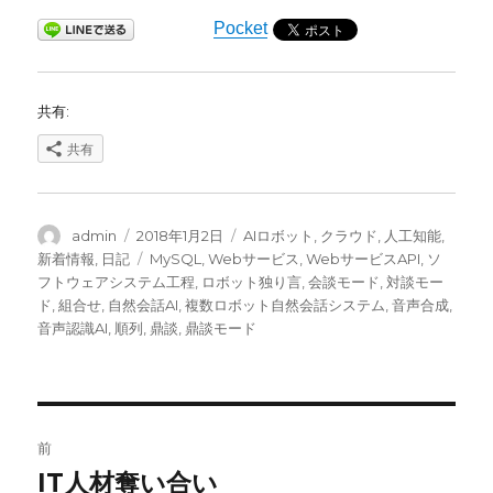
Pocket
共有:
共有
投
投
カ
admin
2018年1月2日
AIロボット
,
クラウド
,
人工知能
,
稿
稿
テ
タ
新着情報
,
日記
MySQL
,
Webサービス
,
WebサービスAPI
,
ソ
者
日:
ゴ
グ
フトウェアシステム工程
,
ロボット独り言
,
会談モード
,
対談モー
リ
ド
,
組合せ
,
自然会話AI
,
複数ロボット自然会話システム
,
音声合成
,
ー
音声認識AI
,
順列
,
鼎談
,
鼎談モード
投
前
稿
IT人材奪い合い
前