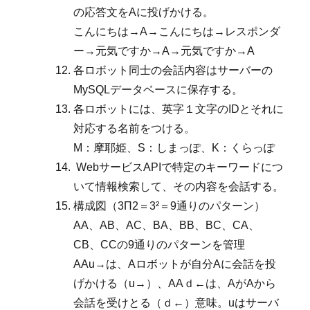
の応答文をAに投げかける。
こんにちは→A→こんにちは→レスポンダ
ー→元気ですか→A→元気ですか→A
各ロボット同士の会話内容はサーバーの
MySQLデータベースに保存する。
各ロボットには、英字１文字のIDとそれに
対応する名前をつける。
M：摩耶姫、S：しまっぽ、K：くらっぽ
WebサービスAPIで特定のキーワードにつ
いて情報検索して、その内容を会話する。
構成図（3Π2＝3²＝9通りのパターン）
AA、AB、AC、BA、BB、BC、CA、
CB、CCの9通りのパターンを管理
AAu→は、Aロボットが自分Aに会話を投
げかける（u→）、AAｄ←は、AがAから
会話を受けとる（ｄ←）意味。uはサーバ