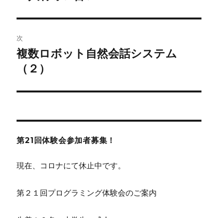
の
ナ
投
ビ
稿:
次
ゲ
複数ロボット自然会話システム
次
の
（２）
ー
投
シ
稿:
ョ
ン
第21回体験会参加者募集！
現在、コロナにて休止中です。
第２１回プログラミング体験会のご案内