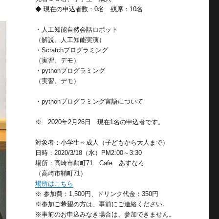
◆ 現在の申込者数：0名 残席：10名
・人工知能自然会話ロボット
（解説、人工知能実演）
・Scratchプログラミング
（実習、デモ）
・pythonプログラミング
（実習、デモ）
・pythonプログラミング言語について
※ 2020年2月26日 現在1名の申込者です。
対象者：小学生～成人（子どもから大人まで）
日時：2020/3/18（水）PM2:00～3:30
場所：高崎市鞘町71 Cafe あすなろ
（高崎市鞘町71）
場所はこちら
※ 参加費：1,500円、ドリンク代金：350円
※参加ご希望の方は、事前にご連絡ください。
※事前のお申込みなき場合は、参加できません。