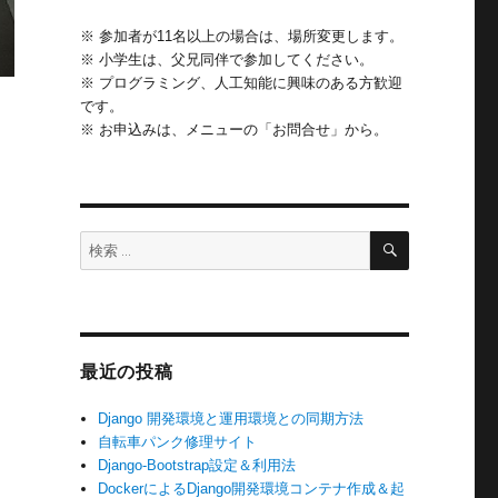
※ 参加者が11名以上の場合は、場所変更します。
※ 小学生は、父兄同伴で参加してください。
※ プログラミング、人工知能に興味のある方歓迎
です。
※ お申込みは、メニューの「お問合せ」から。
検
検
索
索:
最近の投稿
Django 開発環境と運用環境との同期方法
自転車パンク修理サイト
Django-Bootstrap設定＆利用法
DockerによるDjango開発環境コンテナ作成＆起