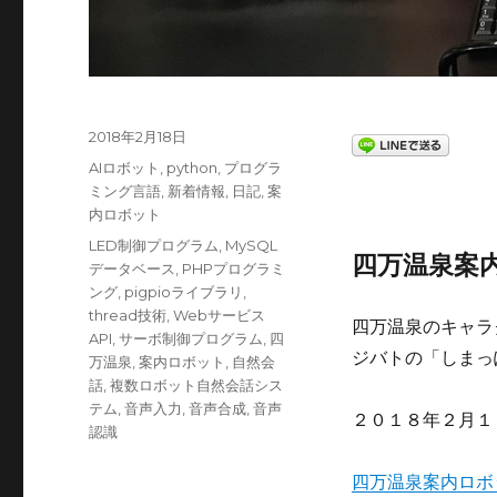
投
2018年2月18日
稿
カ
AIロボット
,
python
,
プログラ
日:
テ
ミング言語
,
新着情報
,
日記
,
案
ゴ
内ロボット
リ
タ
LED制御プログラム
,
MySQL
ー
四万温泉案
グ
データベース
,
PHPプログラミ
ング
,
pigpioライブラリ
,
thread技術
,
Webサービス
四万温泉のキャラ
API
,
サーボ制御プログラム
,
四
ジバトの「しまっ
万温泉
,
案内ロボット
,
自然会
話
,
複数ロボット自然会話シス
テム
,
音声入力
,
音声合成
,
音声
２０１８年２月１
認識
四万温泉案内ロボ