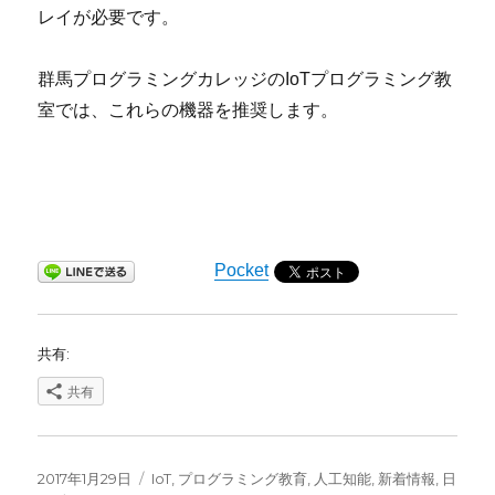
レイが必要です。
群馬プログラミングカレッジのIoTプログラミング教
室では、これらの機器を推奨します。
Pocket
共有:
共有
投
カ
2017年1月29日
IoT
,
プログラミング教育
,
人工知能
,
新着情報
,
日