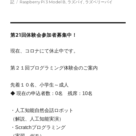
稿
タ
テ
記
Raspberry Pi 3 Model B
,
ラズパイ
,
ラズベリーパイ
日:
グ
ゴ
リ
ー
第21回体験会参加者募集中！
現在、コロナにて休止中です。
第２１回プログラミング体験会のご案内
先着１０名、小学生～成人
◆ 現在の申込者数：0名 残席：10名
・人工知能自然会話ロボット
（解説、人工知能実演）
・Scratchプログラミング
（実習、デモ）