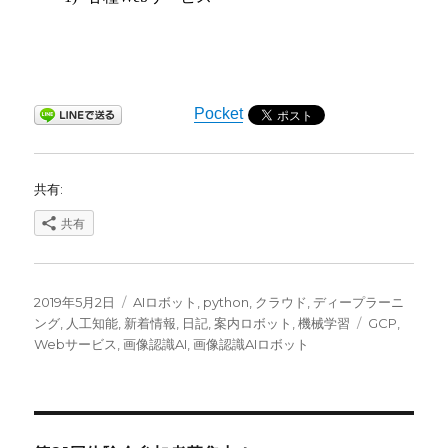
Pocket
共有:
共有
投
カ
2019年5月2日
AIロボット
,
python
,
クラウド
,
ディープラーニ
稿
テ
タ
ング
,
人工知能
,
新着情報
,
日記
,
案内ロボット
,
機械学習
GCP
,
日:
ゴ
グ
Webサービス
,
画像認識AI
,
画像認識AIロボット
リ
ー