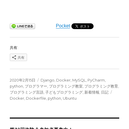
Pocket
共有:
共有
投
カ
2020年2月15日
Django
,
Docker
,
MySQL
,
PyCharm
,
稿
テ
python
,
プログラマー
,
プログラミング教室
,
プログラミング教育
,
日:
ゴ
タ
プログラミング言語
,
子どもプログラミング
,
新着情報
,
日記
リ
グ
Docker
,
Dockerfile
,
python
,
Ubuntu
ー