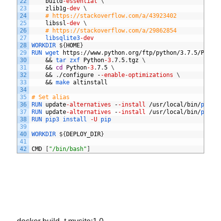
22
build
-essential
\
23
zlib1g
-dev
\
24
# https://stackoverflow.com/a/43923402
25
libssl
-dev
\
26
# https://stackoverflow.com/a/29862854
27
libsqlite3
-dev
28
WORKDIR
$
{
HOME
}
29
RUN 
wget 
https
:
//
www
.
python
.
org
/
ftp
/
python
/3
.
7
.
5/
Pytho
30
&&
tar 
zxf 
Python
-3
.
7
.
5
.
tgz
\
31
&&
cd
Python
-3
.
7
.
5
\
32
&&
.
/
configure
-
-enable
-optimizations
\
33
&&
make 
altinstall
34
35
# Set alias
36
RUN 
update
-alternatives
-
-install
/
usr
/
local
/
bin
/
pytho
37
RUN 
update
-alternatives
-
-install
/
usr
/
local
/
bin
/
pip3 
38
RUN
pip3
install
-U
pip
39
40
WORKDIR
$
{
DEPLOY_DIR
}
41
42
CMD
[
"/bin/bash"
]