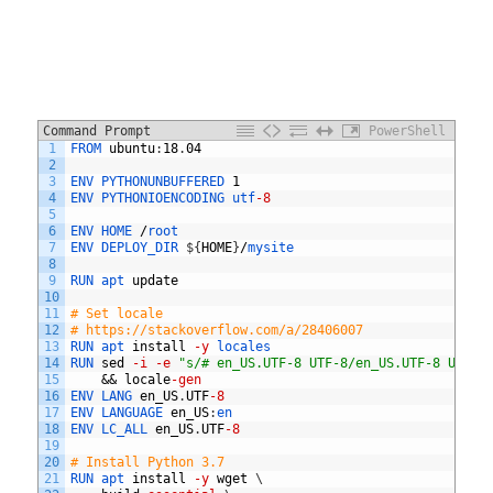
Command Prompt
PowerShell
1
FROM 
ubuntu
:
18
.
04
2
3
ENV
PYTHONUNBUFFERED
1
4
ENV
PYTHONIOENCODING
utf
-8
5
6
ENV
HOME
/
root
7
ENV
DEPLOY_DIR
$
{
HOME
}
/
mysite
8
9
RUN 
apt 
update
10
11
# Set locale
12
# https://stackoverflow.com/a/28406007
13
RUN 
apt 
install
-y
locales
14
RUN 
sed
-i
-e
"s/# en_US.UTF-8 UTF-8/en_US.UTF-8 UTF-8
15
&&
locale
-gen
16
ENV 
LANG 
en_US
.
UTF
-8
17
ENV 
LANGUAGE 
en_US
:
en
18
ENV 
LC_ALL 
en_US
.
UTF
-8
19
20
# Install Python 3.7
21
RUN 
apt 
install
-y
wget
\