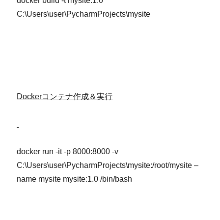
docker build -t mysite:1.0
C:\Users\user\PycharmProjects\mysite
Docker
コンテナ作成＆実行
docker run -it -p 8000:8000 -v
C:\Users\user\PycharmProjects\mysite:/root/mysite –
name mysite mysite:1.0 /bin/bash