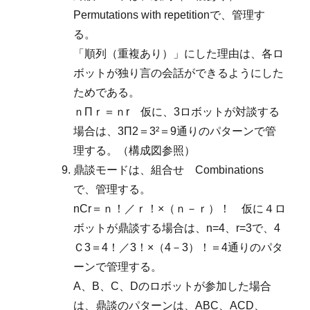
Permutations with repetitionで、管理す
る。
「順列（重複あり）」にした理由は、各ロ
ボットが独り言の会話ができるようにした
ためである。
ｎΠｒ＝ｎr 仮に、3ロボットが対談する
場合は、3Π2＝3²＝9通りのパターンで管
理する。（構成図参照）
鼎談モードは、組合せ Combinations
で、管理する。
nCr＝ｎ！／ｒ！×（ｎ－ｒ）！ 仮に４ロ
ボットが鼎談する場合は、n=4、r=3で、4
Ｃ3＝4！／3！×（4－3）！＝4通りのパタ
ーンで管理する。
A、B、C、Dのロボットが参加した場合
は、鼎談のパターンは、ABC、ACD、