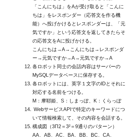
「こんにちは」をAが受け取ると「こんに
ちは」をレスポンダー（応答文を作る機
能）へ投げかけるとレスポンダーは、「元
気ですか」という応答文を返してきたらそ
の応答文をAに投げかける。
こんにちは→A→こんにちは→レスポンダ
ー→元気ですか→A→元気ですか→A
各ロボット同士の会話内容はサーバーの
MySQLデータベースに保存する。
各ロボットには、英字１文字のIDとそれに
対応する名前をつける。
M：摩耶姫、S：しまっぽ、K：くらっぽ
WebサービスAPIで特定のキーワードにつ
いて情報検索して、その内容を会話する。
構成図（3Π2＝3²＝9通りのパターン）
AA、AB、AC、BA、BB、BC、CA、