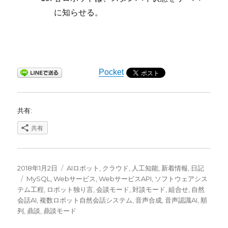
に知らせる。
Pocket
共有:
共有
投
カ
2018年1月2日
AIロボット
,
クラウド
,
人工知能
,
新着情報
,
日記
稿
タ
テ
MySQL
,
Webサービス
,
WebサービスAPI
,
ソフトウェアシス
日:
グ
ゴ
テム工程
,
ロボット独り言
,
会談モード
,
対談モード
,
組合せ
,
自然
リ
会話AI
,
複数ロボット自然会話システム
,
音声合成
,
音声認識AI
,
順
ー
列
,
鼎談
,
鼎談モード