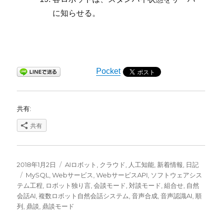
に知らせる。
Pocket
共有:
共有
投
カ
2018年1月2日
AIロボット
,
クラウド
,
人工知能
,
新着情報
,
日記
稿
タ
テ
MySQL
,
Webサービス
,
WebサービスAPI
,
ソフトウェアシス
日:
グ
ゴ
テム工程
,
ロボット独り言
,
会談モード
,
対談モード
,
組合せ
,
自然
リ
会話AI
,
複数ロボット自然会話システム
,
音声合成
,
音声認識AI
,
順
ー
列
,
鼎談
,
鼎談モード