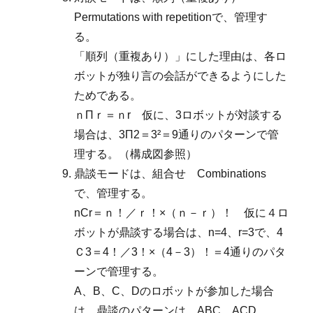
Permutations with repetitionで、管理す
る。
「順列（重複あり）」にした理由は、各ロ
ボットが独り言の会話ができるようにした
ためである。
ｎΠｒ＝ｎr 仮に、3ロボットが対談する
場合は、3Π2＝3²＝9通りのパターンで管
理する。（構成図参照）
鼎談モードは、組合せ Combinations
で、管理する。
nCr＝ｎ！／ｒ！×（ｎ－ｒ）！ 仮に４ロ
ボットが鼎談する場合は、n=4、r=3で、4
Ｃ3＝4！／3！×（4－3）！＝4通りのパタ
ーンで管理する。
A、B、C、Dのロボットが参加した場合
は、鼎談のパターンは、ABC、ACD、