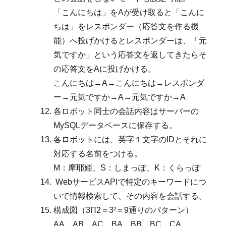
「こんにちは」をAが受け取ると「こんに
ちは」をレスポンダー（応答文を作る機
能）へ投げかけるとレスポンダーは、「元
気ですか」という応答文を返してきたらそ
の応答文をAに投げかける。
こんにちは→A→こんにちは→レスポンダ
ー→元気ですか→A→元気ですか→A
各ロボット同士の会話内容はサーバーの
MySQLデータベースに保存する。
各ロボットには、英字１文字のIDとそれに
対応する名前をつける。
M：摩耶姫、S：しまっぽ、K：くらっぽ
WebサービスAPIで特定のキーワードにつ
いて情報検索して、その内容を会話する。
構成図（3Π2＝3²＝9通りのパターン）
AA、AB、AC、BA、BB、BC、CA、