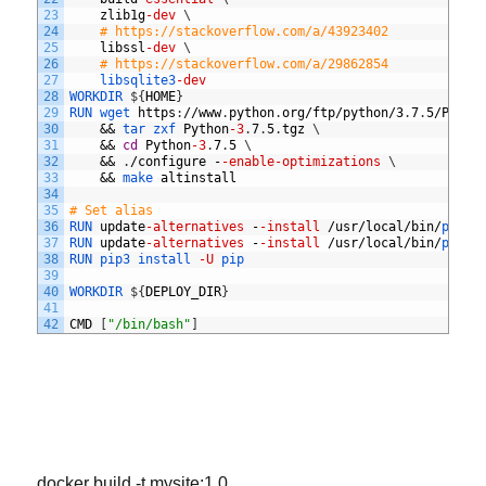
23
zlib1g
-dev
\
24
# https://stackoverflow.com/a/43923402
25
libssl
-dev
\
26
# https://stackoverflow.com/a/29862854
27
libsqlite3
-dev
28
WORKDIR
$
{
HOME
}
29
RUN 
wget 
https
:
//
www
.
python
.
org
/
ftp
/
python
/3
.
7
.
5/
Pytho
30
&&
tar 
zxf 
Python
-3
.
7
.
5
.
tgz
\
31
&&
cd
Python
-3
.
7
.
5
\
32
&&
.
/
configure
-
-enable
-optimizations
\
33
&&
make 
altinstall
34
35
# Set alias
36
RUN 
update
-alternatives
-
-install
/
usr
/
local
/
bin
/
pytho
37
RUN 
update
-alternatives
-
-install
/
usr
/
local
/
bin
/
pip3 
38
RUN
pip3
install
-U
pip
39
40
WORKDIR
$
{
DEPLOY_DIR
}
41
42
CMD
[
"/bin/bash"
]
docker build -t mysite:1.0