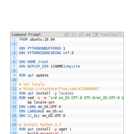
Command Prompt
PowerShell
1
FROM 
ubuntu
:
18
.
04
2
3
ENV
PYTHONUNBUFFERED
1
4
ENV
PYTHONIOENCODING
utf
-8
5
6
ENV
HOME
/
root
7
ENV
DEPLOY_DIR
$
{
HOME
}
/
mysite
8
9
RUN 
apt 
update
10
11
# Set locale
12
# https://stackoverflow.com/a/28406007
13
RUN 
apt 
install
-y
locales
14
RUN 
sed
-i
-e
"s/# en_US.UTF-8 UTF-8/en_US.UTF-8 UTF-8
15
&&
locale
-gen
16
ENV 
LANG 
en_US
.
UTF
-8
17
ENV 
LANGUAGE 
en_US
:
en
18
ENV 
LC_ALL 
en_US
.
UTF
-8
19
20
# Install Python 3.7
21
RUN 
apt 
install
-y
wget
\
22
build
-essential
\