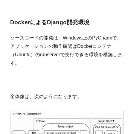
Docker
によるDjango開発環境
ソースコードの開発は、
Windows
上の
PyCharm
で、
アプリケーションの動作確認は
Docker
コンテナ
（
Ubuntu
）の
runserver
で実行できる環境を構築しま
す。
全体像は、次のようになります。