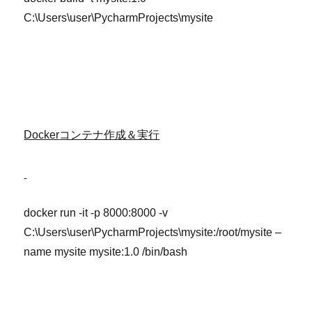
C:\Users\user\PycharmProjects\mysite
Docker
コンテナ作成＆実行
docker run -it -p 8000:8000 -v
C:\Users\user\PycharmProjects\mysite:/root/mysite –
name mysite mysite:1.0 /bin/bash