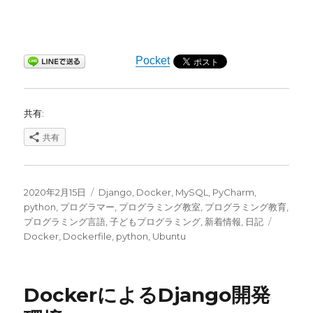
Pocket
共有:
共有
投
カ
2020年2月15日
Django
,
Docker
,
MySQL
,
PyCharm
,
稿
テ
python
,
プログラマー
,
プログラミング教室
,
プログラミング教育
,
日:
ゴ
タ
プログラミング言語
,
子どもプログラミング
,
新着情報
,
日記
リ
グ
Docker
,
Dockerfile
,
python
,
Ubuntu
ー
DockerによるDjango開発