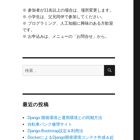
※ 参加者が11名以上の場合は、場所変更します。
※ 小学生は、父兄同伴で参加してください。
※ プログラミング、人工知能に興味のある方歓迎
です。
※ お申込みは、メニューの「お問合せ」から。
検
検
索
索:
最近の投稿
Django 開発環境と運用環境との同期方法
自転車パンク修理サイト
Django-Bootstrap設定＆利用法
DockerによるDjango開発環境コンテナ作成＆起