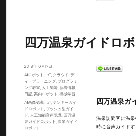
四万温泉ガイドロボ
投
2018年10月17日
稿
カ
AIロボット
,
IoT
,
クラウド
,
デ
日:
テ
ィープラーニング
,
プログラミ
ゴ
ング教室
,
人工知能
,
新着情報
,
リ
日記
,
案内ロボット
,
機械学習
ー
四万温泉ガ
タ
AI画像認識
,
IoT
,
テンキーガイ
グ
ドロボット
,
プッシュ型ガイ
ド
,
人工知能音声認識
,
四万温
温泉訪問客に温泉
泉ガイドロボット
,
温泉ガイド
時に音声ガイドす
ロボット