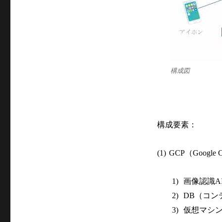
構成図
構成要素：
（
(1)
GCP
Google C
画像認識
1)
A
（コン
2)
DB
仮想マシ
3)