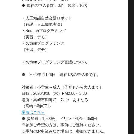
◆ 現在の申込者数：0名 残席：10名
・人工知能自然会話ロボット
（解説、人工知能実演）
・Scratchプログラミング
（実習、デモ）
・pythonプログラミング
（実習、デモ）
・pythonプログラミング言語について
※ 2020年2月26日 現在1名の申込者です。
対象者：小学生～成人（子どもから大人まで）
日時：2020/3/18（水）PM2:00～3:30
場所：高崎市鞘町71 Cafe あすなろ
（高崎市鞘町71）
場所はこちら
※ 参加費：1,500円、ドリンク代金：350円
※参加ご希望の方は、事前にご連絡ください。
※事前のお申込みなき場合は、参加できません。