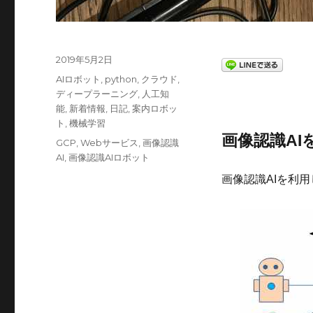
投
2019年5月2日
稿
カ
AIロボット
,
python
,
クラウド
,
日:
テ
ディープラーニング
,
人工知
ゴ
能
,
新着情報
,
日記
,
案内ロボッ
リ
ト
,
機械学習
ー
画像認識A
タ
GCP
,
Webサービス
,
画像認識
グ
AI
,
画像認識AIロボット
画像認識AIを利