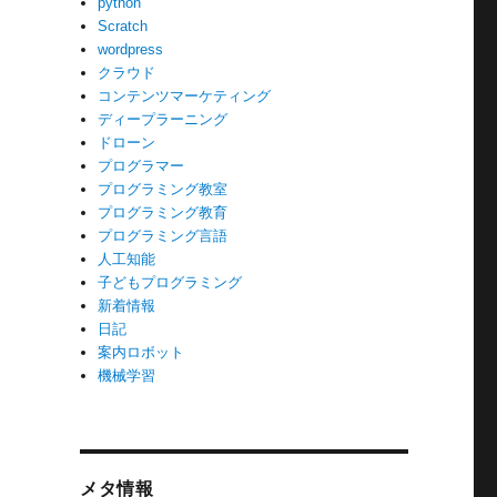
python
Scratch
wordpress
クラウド
コンテンツマーケティング
ディープラーニング
ドローン
プログラマー
プログラミング教室
プログラミング教育
プログラミング言語
人工知能
子どもプログラミング
新着情報
日記
案内ロボット
機械学習
、
メタ情報