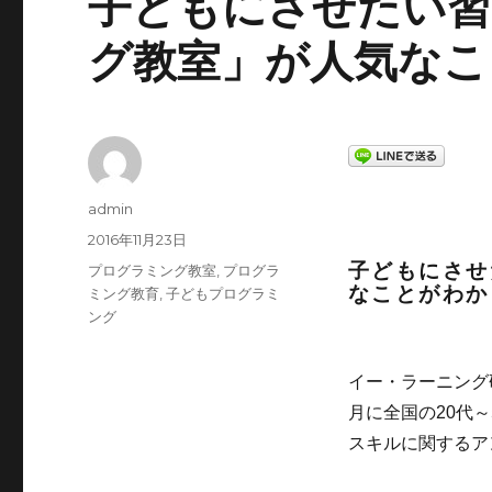
子どもにさせたい習
グ教室」が人気なこ
投
admin
稿
投
2016年11月23日
者
稿
子どもにさせ
カ
プログラミング教室
,
プログラ
日:
なことがわか
テ
ミング教育
,
子どもプログラミ
ゴ
ング
リ
ー
イー・ラーニング
月に全国の20代
スキルに関するア