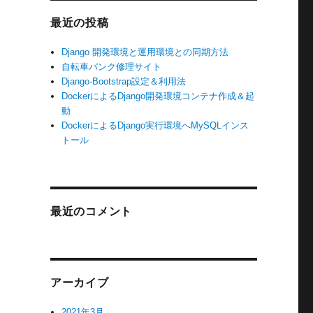
最近の投稿
Django 開発環境と運用環境との同期方法
自転車パンク修理サイト
Django-Bootstrap設定＆利用法
DockerによるDjango開発環境コンテナ作成＆起
動
DockerによるDjango実行環境へMySQLインス
トール
学
最近のコメント
アーカイブ
2021年3月