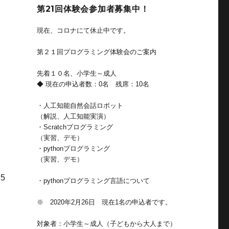
ン
第21回体験会参加者募集中！
現在、コロナにて休止中です。
第２１回プログラミング体験会のご案内
先着１０名、小学生～成人
◆ 現在の申込者数：0名 残席：10名
・人工知能自然会話ロボット
（解説、人工知能実演）
気
・Scratchプログラミング
（実習、デモ）
・pythonプログラミング
（実習、デモ）
5
・pythonプログラミング言語について
な
※ 2020年2月26日 現在1名の申込者です。
対象者：小学生～成人（子どもから大人まで）