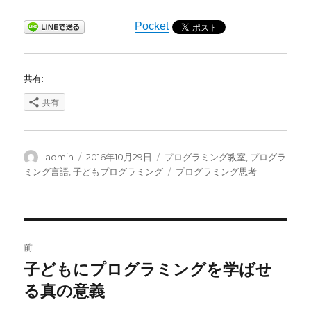
Pocket
共有:
共有
投
投
カ
admin
2016年10月29日
プログラミング教室
,
プログラ
稿
稿
テ
タ
ミング言語
,
子どもプログラミング
プログラミング思考
者
日:
ゴ
グ
リ
ー
投
前
稿
子どもにプログラミングを学ばせ
前
の
る真の意義
ナ
投