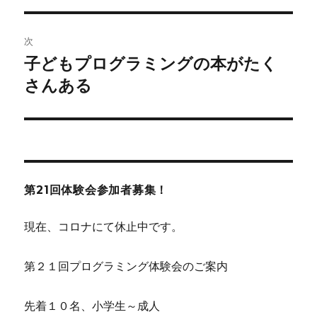
ビ
稿:
ゲ
次
子どもプログラミングの本がたく
次
ー
の
さんある
シ
投
稿:
ョ
ン
第21回体験会参加者募集！
現在、コロナにて休止中です。
第２１回プログラミング体験会のご案内
先着１０名、小学生～成人