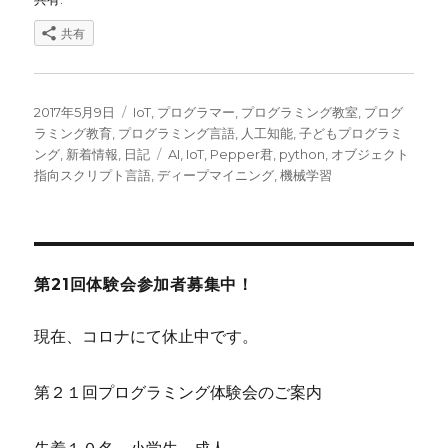
共有
投
カ
2017年5月9日
IoT
,
プログラマー
,
プログラミング教室
,
プログ
稿
テ
ラミング教育
,
プログラミング言語
,
人工知能
,
子どもプログラミ
日:
ゴ
タ
ング
,
新着情報
,
日記
AI
,
IoT
,
Pepper君
,
python
,
オブジェクト
リ
グ
指向スクリプト言語
,
ディープマイニング
,
機械学習
ー
第21回体験会参加者募集中！
現在、コロナにて休止中です。
第２１回プログラミング体験会のご案内