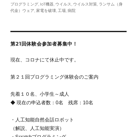
稿
テ
グ
プログラミング
,
IoT機器
,
ウイルス
,
ウイルス対策
,
ランサム（身
日:
ゴ
代金）ウェア
,
家電を破壊
,
工場
,
病院
リ
ー
第21回体験会参加者募集中！
現在、コロナにて休止中です。
第２１回プログラミング体験会のご案内
先着１０名、小学生～成人
◆ 現在の申込者数：0名 残席：10名
・人工知能自然会話ロボット
（解説、人工知能実演）
・Scratchプログラミング