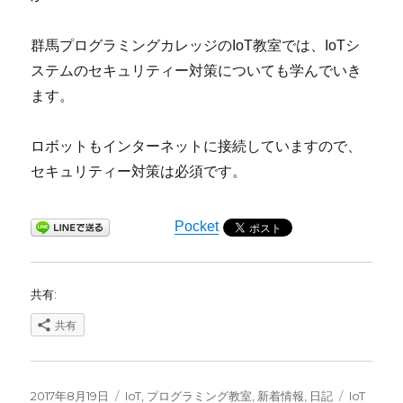
群馬プログラミングカレッジのIoT教室では、IoTシ
ステムのセキュリティー対策についても学んでいき
ます。
ロボットもインターネットに接続していますので、
セキュリティー対策は必須です。
Pocket
共有:
共有
投
カ
タ
2017年8月19日
IoT
,
プログラミング教室
,
新着情報
,
日記
IoT