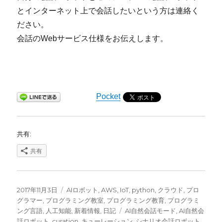
とインターネット上で会話したいという方は連絡く
ださい。
会話のWebサービス仕様をお伝えします。
Pocket
共有:
共有
投
カ
2017年11月3日
AIロボット
,
AWS
,
IoT
,
python
,
クラウド
,
プロ
稿
テ
グラマー
,
プログラミング教室
,
プログラミング教育
,
プログラミ
日:
ゴ
タ
ング言語
,
人工知能
,
新着情報
,
日記
AI自然会話モード
,
AI自然会
リ
グ
話ロボット
,
curation
,
キューレーション
,
シナリオ会話ロボット
,