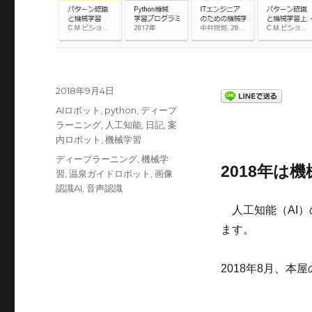
投
2018年9月4日
稿
カ
AIロボット
,
python
,
ディープ
日:
テ
ラーニング
,
人工知能
,
日記
,
案
ゴ
内ロボット
,
機械学習
リ
タ
ディープラーニング
,
機械学
ー
2018年は
グ
習
,
温泉ガイドロボット
,
画像
認識AI
,
音声認識
人工知能（AI）
ます。
2018年8月、