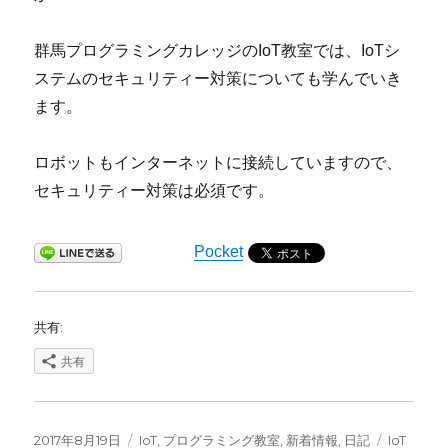
群馬プログラミングカレッジのIoT教室では、IoTシ
ステムのセキュリティー対策についても学んでいき
ます。
ロボットもインターネットに接続していますので、
セキュリティー対策は必須です。
Pocket
共有:
共有
投
カ
タ
2017年8月19日
IoT
,
プログラミング教室
,
新着情報
,
日記
IoT