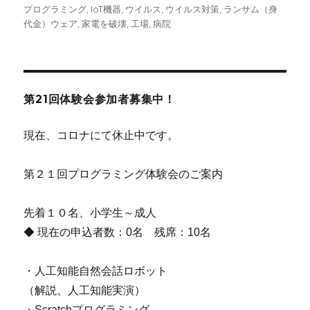
稿
テ
グ
プログラミング
,
IoT機器
,
ウイルス
,
ウイルス対策
,
ランサム（身
日:
ゴ
代金）ウェア
,
家電を破壊
,
工場
,
病院
リ
ー
第21回体験会参加者募集中！
現在、コロナにて休止中です。
第２１回プログラミング体験会のご案内
先着１０名、小学生～成人
◆ 現在の申込者数：0名 残席：10名
・人工知能自然会話ロボット
（解説、人工知能実演）
・Scratchプログラミング