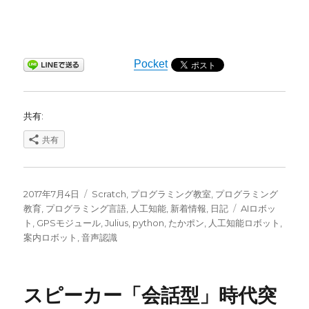
Pocket
共有:
共有
投
カ
2017年7月4日
Scratch
,
プログラミング教室
,
プログラミング
稿
テ
タ
教育
,
プログラミング言語
,
人工知能
,
新着情報
,
日記
AIロボッ
日:
ゴ
グ
ト
,
GPSモジュール
,
Julius
,
python
,
たかポン
,
人工知能ロボット
,
リ
案内ロボット
,
音声認識
ー
スピーカー「会話型」時代突