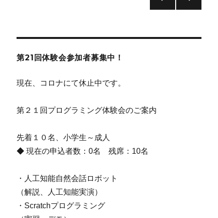
前の
次の
稿
ペー
ペー
ジ
ジ
ナ
第21回体験会参加者募集中！
ビ
現在、コロナにて休止中です。
ゲ
第２１回プログラミング体験会のご案内
ー
シ
先着１０名、小学生～成人
◆ 現在の申込者数：0名 残席：10名
ョ
・人工知能自然会話ロボット
ン
（解説、人工知能実演）
・Scratchプログラミング