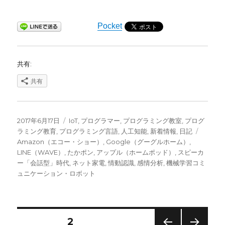
Pocket
共有:
共有
投
カ
2017年6月17日
IoT
,
プログラマー
,
プログラミング教室
,
プログ
稿
テ
タ
ラミング教育
,
プログラミング言語
,
人工知能
,
新着情報
,
日記
日:
ゴ
グ
Amazon（エコー・ショー）
,
Google（グーグルホーム）
,
リ
LINE（WAVE）
,
たかポン
,
アップル（ホームポッド）
,
スピーカ
ー
ー「会話型」時代
,
ネット家電
,
情動認識
,
感情分析
,
機械学習コミ
ュニケーション・ロボット
投
固定ページ
2