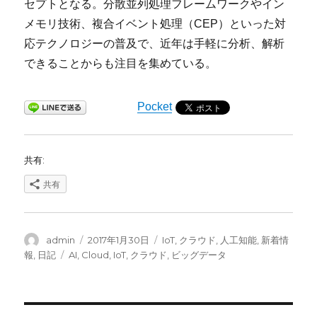
セプトとなる。分散並列処理フレームワークやイン
メモリ技術、複合イベント処理（CEP）といった対
応テクノロジーの普及で、近年は手軽に分析、解析
できることからも注目を集めている。
Pocket
共有:
共有
投
投
カ
admin
2017年1月30日
IoT
,
クラウド
,
人工知能
,
新着情
稿
稿
テ
タ
報
,
日記
AI
,
Cloud
,
IoT
,
クラウド
,
ビッグデータ
者
日:
ゴ
グ
リ
ー