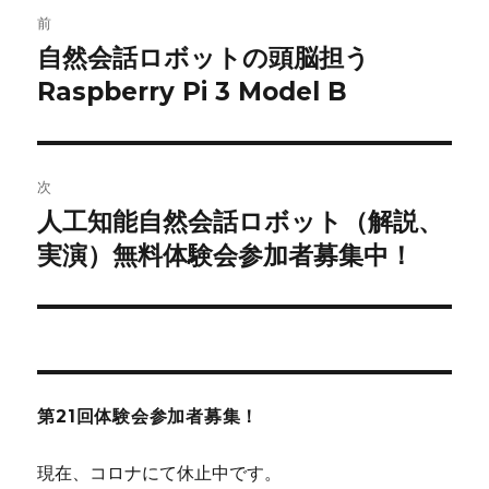
投
前
稿
自然会話ロボットの頭脳担う
前
の
Raspberry Pi 3 Model B
ナ
投
ビ
稿:
ゲ
次
人工知能自然会話ロボット（解説、
次
ー
の
実演）無料体験会参加者募集中！
シ
投
稿:
ョ
ン
第21回体験会参加者募集！
現在、コロナにて休止中です。