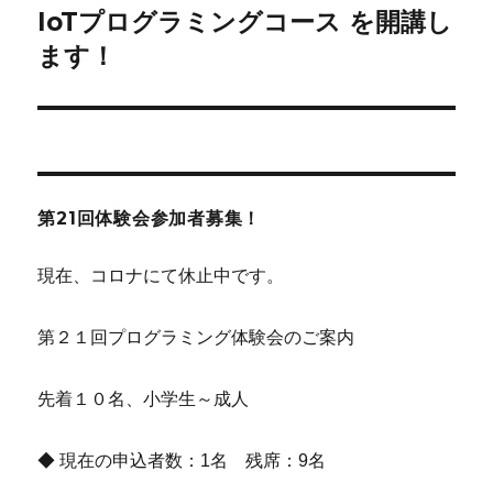
IoTプログラミングコース を開講し
次
ー
の
ます！
シ
投
稿:
ョ
ン
第21回体験会参加者募集！
現在、コロナにて休止中です。
第２１回プログラミング体験会のご案内
先着１０名、小学生～成人
◆ 現在の申込者数：1名 残席：9名