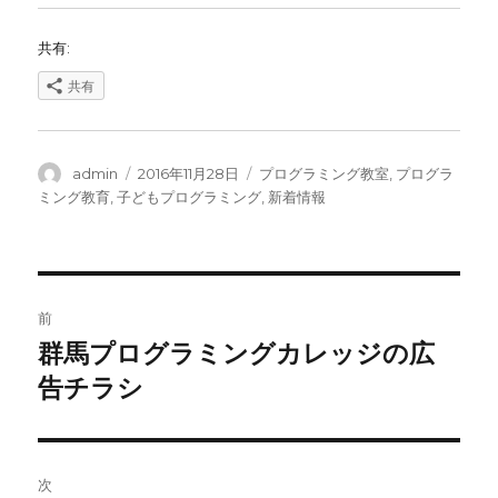
共有:
共有
投
投
カ
admin
2016年11月28日
プログラミング教室
,
プログラ
稿
稿
テ
ミング教育
,
子どもプログラミング
,
新着情報
者
日:
ゴ
リ
ー
投
前
稿
群馬プログラミングカレッジの広
前
の
告チラシ
ナ
投
ビ
稿:
ゲ
次