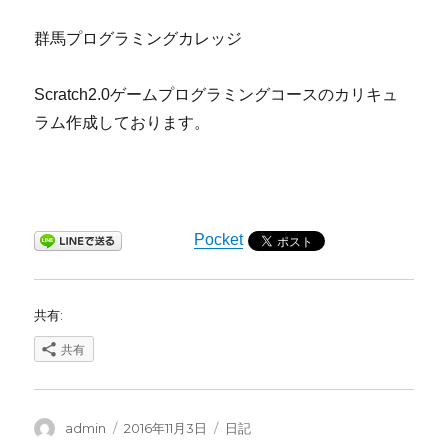
群馬プログラミングカレッジ
Scratch2.0ゲームプログラミングコースのカリキュ
ラム作成しております。
Pocket
共有:
共有
投
投
カ
admin
2016年11月3日
日記
稿
稿
テ