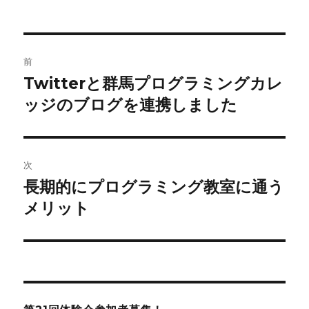
者
日:
ゴ
リ
ー
投
前
稿
Twitterと群馬プログラミングカレ
前
の
ッジのブログを連携しました
ナ
投
ビ
稿:
ゲ
次
長期的にプログラミング教室に通う
次
ー
の
メリット
シ
投
稿:
ョ
ン