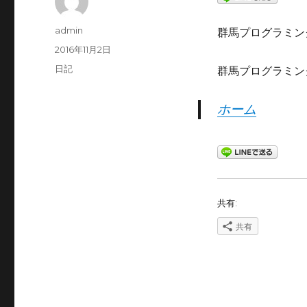
投
admin
群馬プログラミング
稿
投
2016年11月2日
者
稿
カ
日記
群馬プログラミン
日:
テ
ゴ
ホーム
リ
ー
共有:
共有