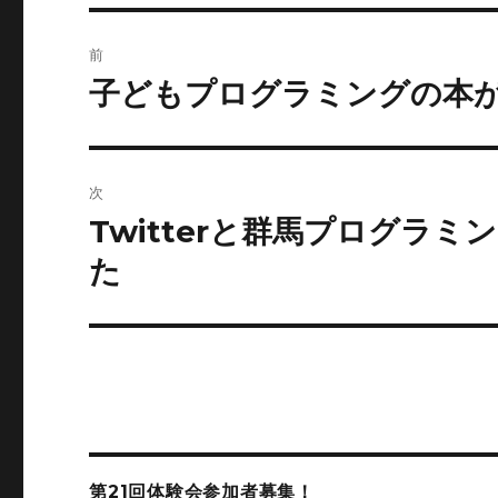
投
前
稿
子どもプログラミングの本
前
の
ナ
投
ビ
稿:
次
ゲ
Twitterと群馬プログラ
次
の
ー
た
投
シ
稿:
ョ
ン
第21回体験会参加者募集！