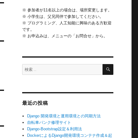
※ 参加者が11名以上の場合は、場所変更します。
※ 小学生は、父兄同伴で参加してください。
※ プログラミング、人工知能に興味のある方歓迎
です。
※ お申込みは、メニューの「お問合せ」から。
検
検
索
索:
最近の投稿
Django 開発環境と運用環境との同期方法
自転車パンク修理サイト
Django-Bootstrap設定＆利用法
DockerによるDjango開発環境コンテナ作成＆起