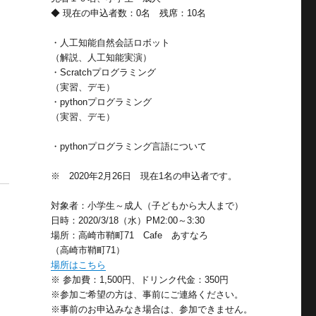
◆ 現在の申込者数：0名 残席：10名
・人工知能自然会話ロボット
（解説、人工知能実演）
・Scratchプログラミング
（実習、デモ）
・pythonプログラミング
（実習、デモ）
・pythonプログラミング言語について
※ 2020年2月26日 現在1名の申込者です。
対象者：小学生～成人（子どもから大人まで）
日時：2020/3/18（水）PM2:00～3:30
場所：高崎市鞘町71 Cafe あすなろ
（高崎市鞘町71）
場所はこちら
※ 参加費：1,500円、ドリンク代金：350円
※参加ご希望の方は、事前にご連絡ください。
※事前のお申込みなき場合は、参加できません。