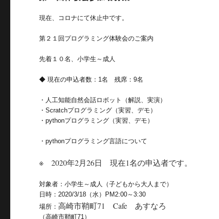
現在、コロナにて休止中です。
第２１回プログラミング体験会のご案内
先着１０名、小学生～成人
◆ 現在の申込者数：1名 残席：9名
・人工知能自然会話ロボット（解説、実演）
・Scratchプログラミング（実習、デモ）
・pythonプログラミング（実習、デモ）
・pythonプログラミング言語について
※ 2020年2月26日 現在1名の申込者です。
対象者：小学生～成人（子どもから大人まで）
日時：2020/3/18（水）PM2:00～3:30
高崎市鞘町71 Cafe あすなろ
場所：
（高崎市鞘町71）