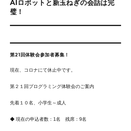
AIロボットと新玉ねぎの会話は完
次
ー
の
璧！
シ
投
稿:
ョ
ン
第21回体験会参加者募集！
現在、コロナにて休止中です。
第２１回プログラミング体験会のご案内
先着１０名、小学生～成人
◆ 現在の申込者数：1名 残席：9名