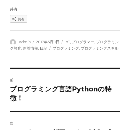
共有:
共有
投
投
カ
admin
2017年5月11日
IoT
,
プログラマー
,
プログラミン
稿
稿
テ
タ
グ教育
,
新着情報
,
日記
プログラミング
,
プログラミングスキル
者
日:
ゴ
グ
リ
ー
投
前
稿
プログラミング言語Pythonの特
前
の
徴！
ナ
投
ビ
稿:
ゲ
次