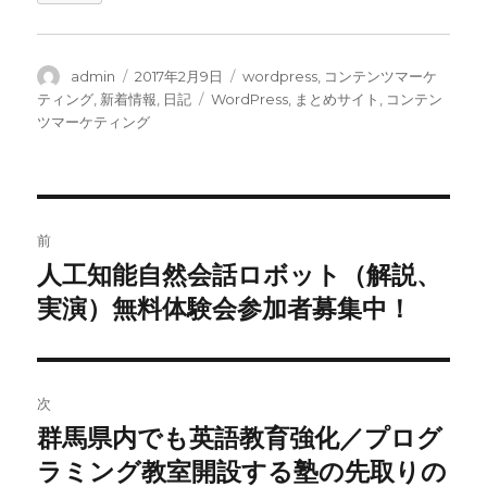
投
投
カ
admin
2017年2月9日
wordpress
,
コンテンツマーケ
稿
稿
テ
タ
ティング
,
新着情報
,
日記
WordPress
,
まとめサイト
,
コンテン
者
日:
ゴ
グ
ツマーケティング
リ
ー
投
前
稿
人工知能自然会話ロボット（解説、
前
の
実演）無料体験会参加者募集中！
ナ
投
ビ
稿:
ゲ
次
群馬県内でも英語教育強化／プログ
次
ー
の
ラミング教室開設する塾の先取りの