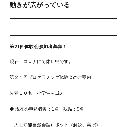
シ
投
動きが広がっている
稿:
ョ
ン
第21回体験会参加者募集！
現在、コロナにて休止中です。
第２１回プログラミング体験会のご案内
先着１０名、小学生～成人
◆ 現在の申込者数：1名 残席：9名
・人工知能自然会話ロボット（解説、実演）