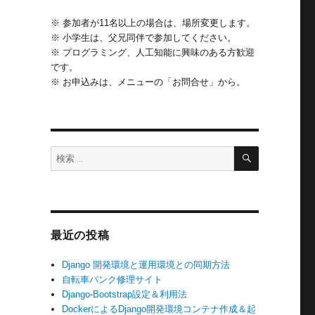
※ 参加者が11名以上の場合は、場所変更します。
※ 小学生は、父兄同伴で参加してください。
※ プログラミング、人工知能に興味のある方歓迎
です。
※ お申込みは、メニューの「お問合せ」から。
検
検
索
索:
最近の投稿
Django 開発環境と運用環境との同期方法
自転車パンク修理サイト
Django-Bootstrap設定＆利用法
DockerによるDjango開発環境コンテナ作成＆起