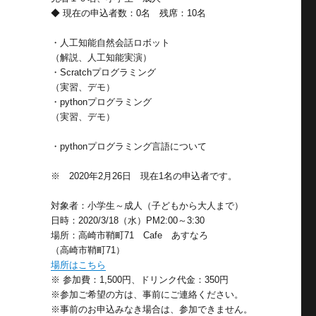
◆ 現在の申込者数：0名 残席：10名
・人工知能自然会話ロボット
（解説、人工知能実演）
・Scratchプログラミング
（実習、デモ）
・pythonプログラミング
（実習、デモ）
・pythonプログラミング言語について
※ 2020年2月26日 現在1名の申込者です。
対象者：小学生～成人（子どもから大人まで）
日時：2020/3/18（水）PM2:00～3:30
場所：高崎市鞘町71 Cafe あすなろ
（高崎市鞘町71）
場所はこちら
※ 参加費：1,500円、ドリンク代金：350円
※参加ご希望の方は、事前にご連絡ください。
※事前のお申込みなき場合は、参加できません。