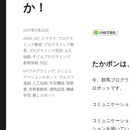
か！
投
2017年5月24日
稿
カ
AWS
,
IoT
,
クラウド
,
プログラ
日:
テ
ミング教室
,
プログラミング教
ゴ
育
,
プログラミング言語
,
人工
リ
知能
,
子どもプログラミング
,
ー
たかポンは
新着情報
,
日記
タ
IoTプログラミング
,
コミュニ
グ
ケーションロボット
,
マルコフ
今、群馬プログラ
連鎖
,
人工知能
,
学習機能
,
形態
ロボットです。
素
,
形態素解析
,
感情認識
,
機械
学習
,
癒しロボット
コミュニケーショ
コミュニケーショ
ションを築いてい