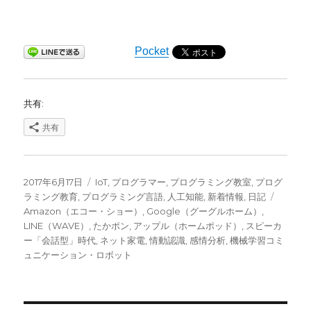
Pocket
共有:
共有
投
カ
2017年6月17日
IoT
,
プログラマー
,
プログラミング教室
,
プログ
稿
テ
タ
ラミング教育
,
プログラミング言語
,
人工知能
,
新着情報
,
日記
日:
ゴ
グ
Amazon（エコー・ショー）
,
Google（グーグルホーム）
,
リ
LINE（WAVE）
,
たかポン
,
アップル（ホームポッド）
,
スピーカ
ー
ー「会話型」時代
,
ネット家電
,
情動認識
,
感情分析
,
機械学習コミ
ュニケーション・ロボット