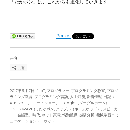
「たかポン」は、これからも進化していきます。
Pocket
共有:
共有
投
カ
2017年6月17日
IoT
,
プログラマー
,
プログラミング教室
,
プログ
稿
テ
タ
ラミング教育
,
プログラミング言語
,
人工知能
,
新着情報
,
日記
日:
ゴ
グ
Amazon（エコー・ショー）
,
Google（グーグルホーム）
,
リ
LINE（WAVE）
,
たかポン
,
アップル（ホームポッド）
,
スピーカ
ー
ー「会話型」時代
,
ネット家電
,
情動認識
,
感情分析
,
機械学習コミ
ュニケーション・ロボット